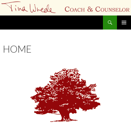
Zoeken
Tina Wrede Coach & Counselor
SPRING
NAAR
INHOUD
HOME